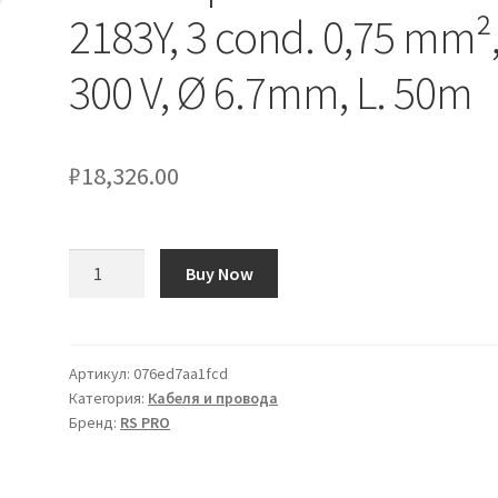
2183Y, 3 cond. 0,75 mm²
300 V, Ø 6.7mm, L. 50m
₽
18,326.00
Количество
Buy Now
товара
Cavo
di
potenza
Артикул:
076ed7aa1fcd
Категория:
Кабеля и провода
RS
Бренд:
RS PRO
PRO
2183Y,
3