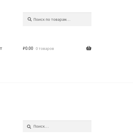
Искать:
Поиск
т
₽
0.00
0 товаров
Найти: