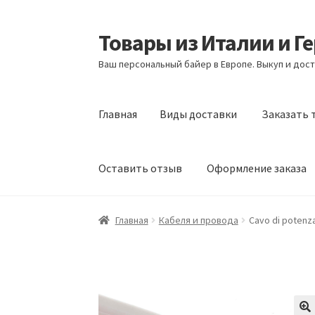
Товары из Италии и Г
Перейти
Перейти
к
к
Ваш персональный байер в Европе. Выкуп и дост
навигации
содержимому
Главная
Виды доставки
Заказать 
Оставить отзыв
Оформление заказа
Главная
Виды доставки
Заказать товары и
Главная
Кабеля и провода
Cavo di potenza
Оформление заказа
Подтверждение заказ