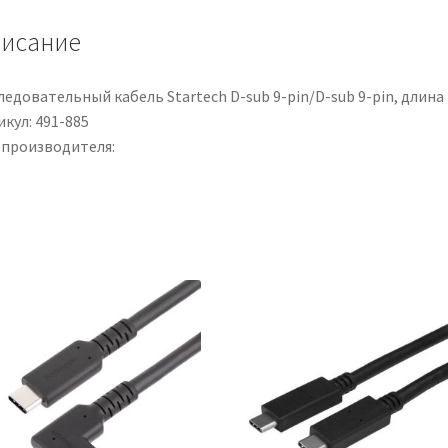
cond.
исание
0,75
mm²,
300
едовательный кабель Startech D-sub 9-pin/D-sub 9-pin, длина 
V,
кул: 491-885
Ø
 производителя:
6.7mm,
L.
50m