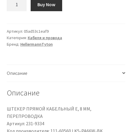
Количество
Buy Now
товара
Fascette
fermacavi
HellermannTyton
Артикул:
05ad53c1eaf9
Категория:
Кабеля и провода
LK5
Бренд:
HellermannTyton
in
Poliammide
6.6
(PA66),
Описание
535mm
x
13,2
Описание
mm,
col.
ШТЕКЕР ПРЯМОЙ КАБЕЛЬНЫЙ E, 8 ММ,
Nero
ПЕРЕПРОВОДКА
Артикул: 231-9334
Код производителя: 111-60560 LK5-PA66W-BK