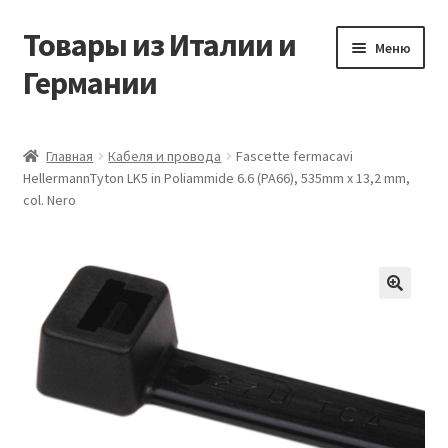
Товары из Италии и
Перейти
Перейти
Меню
к
к
Германии
навигации
содержимому
Главная
Главная
Кабеля и провода
Fascette fermacavi
HellermannTyton LK5 in Poliammide 6.6 (PA66), 535mm x 13,2 mm,
Виды доставки
col. Nero
Заказать товары из Европы
Контакты
🔍
Корзина
Мой аккаунт
Оставить отзыв