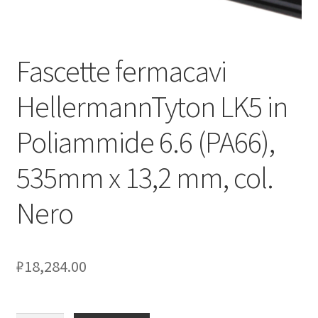
Оформление заказа
Fascette fermacavi
Подтверждение заказа
HellermannTyton LK5 in
Скидки
Poliammide 6.6 (PA66),
Сотрудничество
535mm x 13,2 mm, col.
Nero
₽
18,284.00