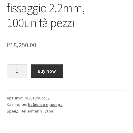
fissaggio 2.2mm,
100unità pezzi
₽
18,250.00
Количество
Buy Now
товара
Fermacavi
HellermannTyton,
col.
Артикул:
7410e8b64c32
Категория:
Кабеля и провода
Nero,
Бренд:
HellermannTyton
autoadesivo,
20mm
x