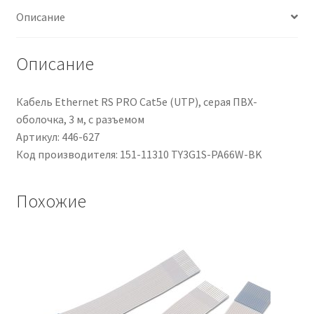
14
Описание
mm,
Ø
fissaggio
Описание
2.2mm,
100unità
Кабель Ethernet RS PRO Cat5e (UTP), серая ПВХ-
pezzi
оболочка, 3 м, с разъемом
Артикул: 446-627
Код производителя: 151-11310 TY3G1S-PA66W-BK
Похожие