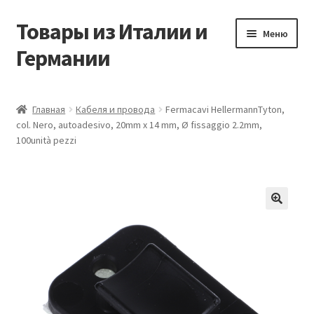
Товары из Италии и
Перейти
Перейти
Меню
к
к
Германии
навигации
содержимому
Главная
Главная
Кабеля и провода
Fermacavi HellermannTyton,
col. Nero, autoadesivo, 20mm x 14 mm, Ø fissaggio 2.2mm,
Виды доставки
100unità pezzi
Заказать товары из Европы
Контакты
🔍
Корзина
Мой аккаунт
Оставить отзыв