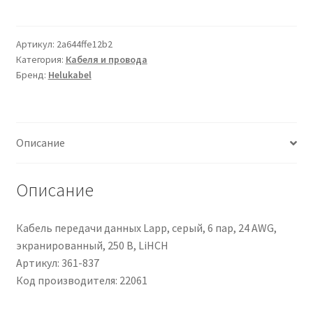
Cavo
industriale
multipolare
Артикул:
2a644ffe12b2
Категория:
Кабеля и провода
Helukabel,
Бренд:
Helukabel
16
AWG,
Controllo
Описание
Описание
Кабель передачи данных Lapp, серый, 6 пар, 24 AWG,
экранированный, 250 В, LiHCH
Артикул: 361-837
Код производителя: 22061