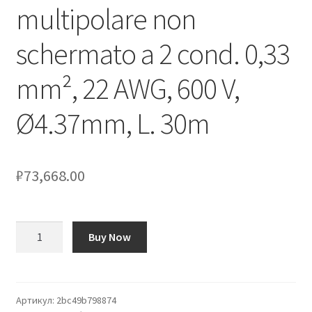
multipolare non
Оформление заказа
schermato a 2 cond. 0,33
Подтверждение заказа
mm², 22 AWG, 600 V,
Скидки
Ø4.37mm, L. 30m
Сотрудничество
₽
73,668.00
Количество
Buy Now
товара
Cavo
industriale
multipolare
Артикул:
2bc49b798874