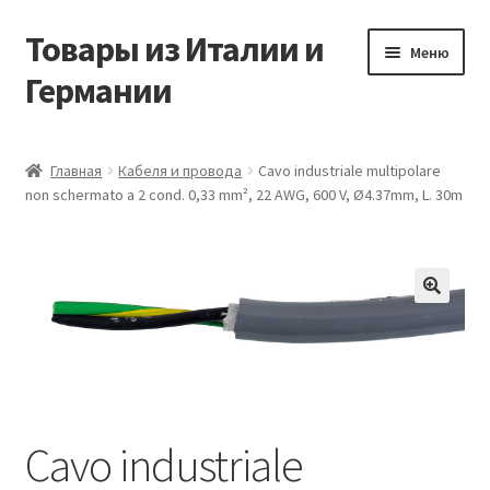
Товары из Италии и
Перейти
Перейти
Меню
к
к
Германии
навигации
содержимому
Главная
Главная
Кабеля и провода
Cavo industriale multipolare
non schermato a 2 cond. 0,33 mm², 22 AWG, 600 V, Ø4.37mm, L. 30m
Виды доставки
Заказать товары из Европы
Контакты
🔍
Корзина
Мой аккаунт
Cavo industriale
Оставить отзыв