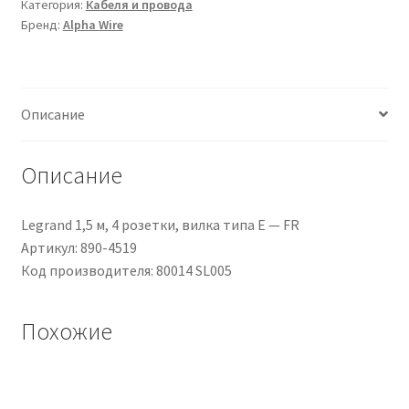
Категория:
Кабеля и провода
non
Бренд:
Alpha Wire
schermato
a
2
cond.
Описание
0,33
mm²,
22
Описание
AWG,
600
Legrand 1,5 м, 4 розетки, вилка типа E — FR
V,
Артикул: 890-4519
Ø4.37mm,
Код производителя: 80014 SL005
L.
30m
Похожие