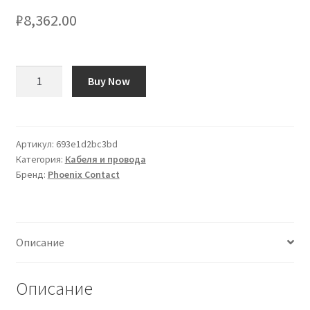
₽
8,362.00
Количество
Buy Now
товара
Copertura
vassoio
per
Артикул:
693e1d2bc3bd
Категория:
Кабеля и провода
cavi
Бренд:
Phoenix Contact
Phoenix
Contact
0801661,
Telaio
Описание
di
tenuta
in
Описание
Poliammide