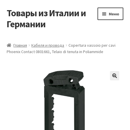
Товары из Италии и
Перейти
Перейти
Меню
к
к
Германии
навигации
содержимому
Главная
Главная
Кабеля и провода
Copertura vassoio per cavi
Phoenix Contact 0801661, Telaio di tenuta in Poliammide
Виды доставки
Заказать товары из Европы
Контакты
🔍
Корзина
Мой аккаунт
Оставить отзыв