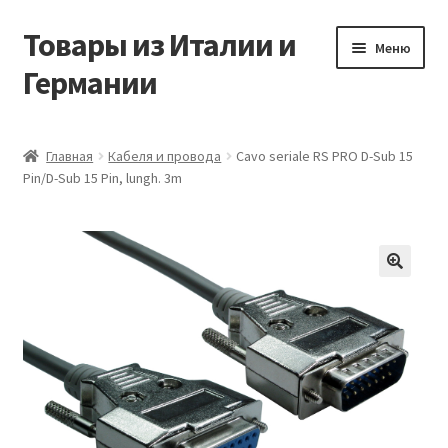
Товары из Италии и
Перейти
Перейти
Меню
к
к
Германии
навигации
содержимому
Главная
Главная
Кабеля и провода
Cavo seriale RS PRO D-Sub 15
Pin/D-Sub 15 Pin, lungh. 3m
Виды доставки
Заказать товары из Европы
Контакты
🔍
Корзина
Мой аккаунт
Оставить отзыв