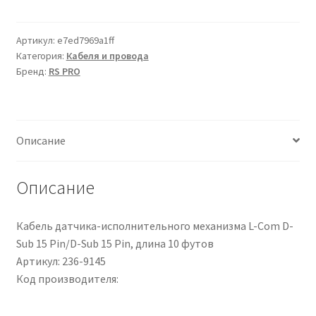
Cavo
seriale
RS
Артикул:
e7ed7969a1ff
Категория:
Кабеля и провода
PRO
Бренд:
RS PRO
D-
Sub
15
Pin/D-
Описание
Sub
15
Pin,
Описание
lungh.
3m
Кабель датчика-исполнительного механизма L-Com D-
Sub 15 Pin/D-Sub 15 Pin, длина 10 футов
Артикул: 236-9145
Код производителя: