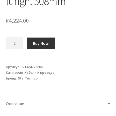
lungh. 508mm
₽
4,224.00
Количество
Buy Now
товара
Cavo
SATA
Startech
Артикул:
7214c427360a
Категория:
Кабеля и провода
Slimline
Бренд:
StarTech.com
SATA
Femmina/LP4;
SATA
Data
Описание
Femmina;
maschio,