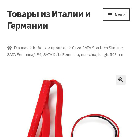
Товары из Италии и
Перейти
Перейти
Меню
к
к
Германии
навигации
содержимому
Главная
Главная
Кабеля и провода
Cavo SATA Startech Slimline
SATA Femmina/LP4; SATA Data Femmina; maschio, lungh. 508mm
Виды доставки
Заказать товары из Европы
Контакты
🔍
Корзина
Мой аккаунт
Оставить отзыв