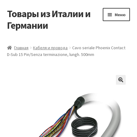
Товары из Италии и
Перейти
Перейти
Меню
к
к
Германии
навигации
содержимому
Главная
Главная
Кабеля и провода
Cavo seriale Phoenix Contact
D-Sub 15 Pin/Senza terminazione, lungh. 500mm
Виды доставки
Заказать товары из Европы
Контакты
🔍
Корзина
Мой аккаунт
Оставить отзыв