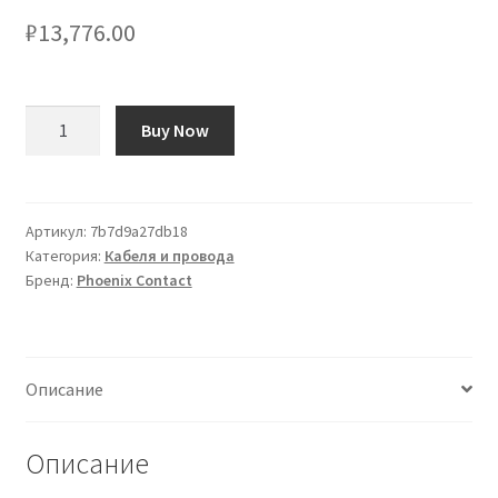
₽
13,776.00
Количество
Buy Now
товара
Cavo
seriale
Phoenix
Артикул:
7b7d9a27db18
Категория:
Кабеля и провода
Contact
Бренд:
Phoenix Contact
D-
Sub
15
Pin/Senza
Описание
terminazione,
lungh.
500mm
Описание