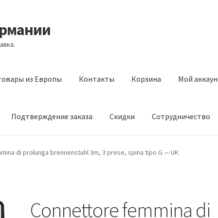
ермании
авка.
товары из Европы
Контакты
Корзина
Мой аккаун
Подтверждение заказа
Скидки
Сотрудничество
з Европы
Контакты
Корзина
Мой аккаунт
Оставить отзыв
ina di prolunga brennenstuhl 3m, 3 prese, spina tipo G — UK
а
Скидки
Сотрудничество
Connettore femmina di