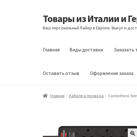
Товары из Италии и Г
Перейти
Перейти
к
к
Ваш персональный байер в Европе. Выкуп и дост
навигации
содержимому
Главная
Виды доставки
Заказать 
Оставить отзыв
Оформление заказа
Главная
Виды доставки
Заказать товары и
Главная
Кабеля и провода
Connettore femm
Оформление заказа
Подтверждение заказ