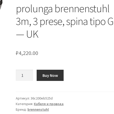
prolunga brennenstuhl
3m, 3 prese, spina tipo G
— UK
₽
4,220.00
Количество
Buy Now
товара
Connettore
femmina
di
Артикул:
36c200eb525d
Категория:
Кабеля и провода
prolunga
Бренд:
brennenstuhl
brennenstuhl