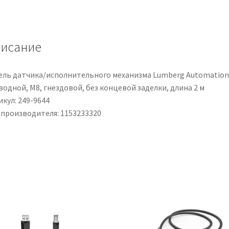
3m,
3
prese,
исание
spina
tipo
G
ель датчика/исполнительного механизма Lumberg Automation,
-
одной, M8, гнездовой, без концевой заделки, длина 2 м
UK
кул: 249-9644
 производителя: 1153233320