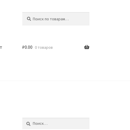
Искать:
Поиск
т
₽
0.00
0 товаров
Найти: