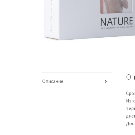
Оп
Описание
Срок
Изг
тер
дне
Дос