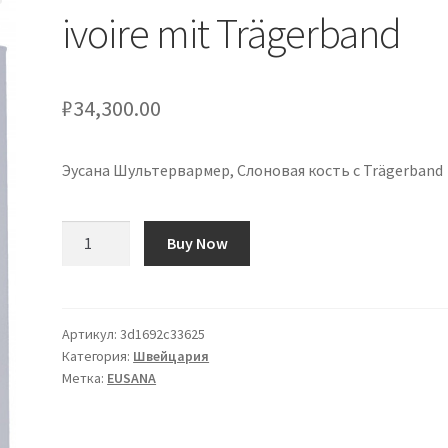
ivoire mit Trägerband
₽
34,300.00
Эусана Шультервармер, Слоновая кость с Trägerband
Количество
Buy Now
товара
Eusana
Schulterwärmer
S
Артикул:
3d1692c33625
Категория:
Швейцария
ivoire
Метка:
EUSANA
mit
Trägerband