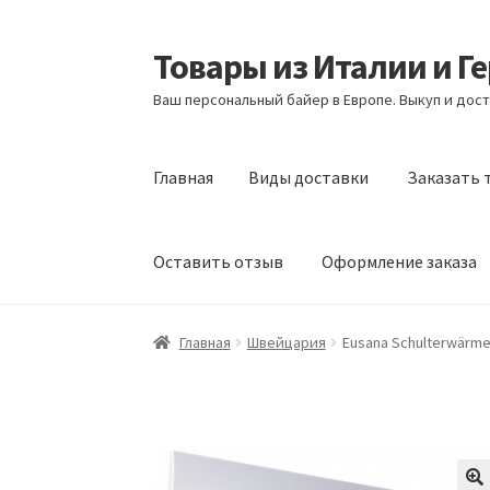
Товары из Италии и Г
Перейти
Перейти
к
к
Ваш персональный байер в Европе. Выкуп и дост
навигации
содержимому
Главная
Виды доставки
Заказать 
Оставить отзыв
Оформление заказа
Главная
Виды доставки
Заказать товары и
Главная
Швейцария
Eusana Schulterwärmer
Оформление заказа
Подтверждение заказ