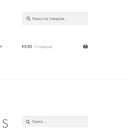
Искать:
Поиск
т
₽
0.00
0 товаров
 S
Найти: