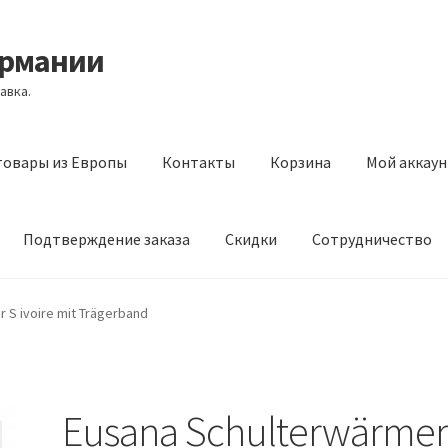
ермании
авка.
товары из Европы
Контакты
Корзина
Мой аккаун
Подтверждение заказа
Скидки
Сотрудничество
з Европы
Контакты
Корзина
Мой аккаунт
Оставить отзыв
 S ivoire mit Trägerband
а
Скидки
Сотрудничество
Eusana Schulterwärmer