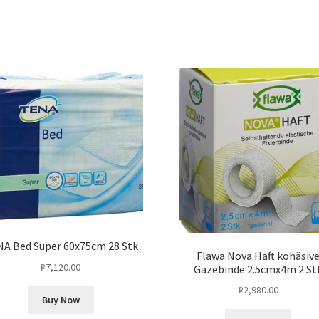
A Bed Super 60x75cm 28 Stk
Flawa Nova Haft kohäsiv
₽
7,120.00
Gazebinde 2.5cmx4m 2 St
₽
2,980.00
Buy Now