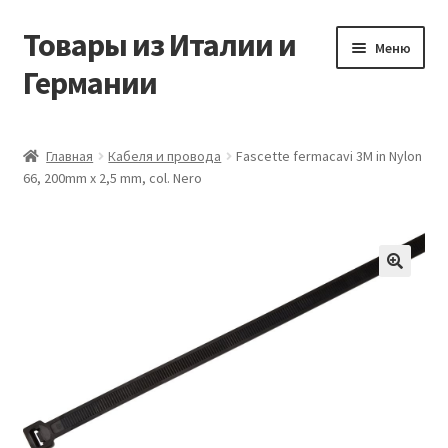
Товары из Италии и
Перейти
Перейти
Меню
к
к
Германии
навигации
содержимому
Главная
Главная
Кабеля и провода
Fascette fermacavi 3M in Nylon
66, 200mm x 2,5 mm, col. Nero
Виды доставки
Заказать товары из Европы
Контакты
🔍
Корзина
Мой аккаунт
Оставить отзыв