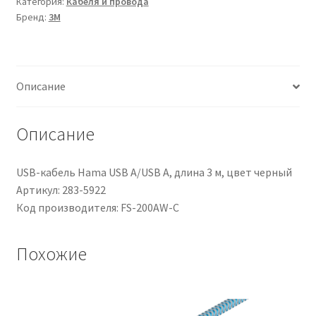
Категория:
Кабеля и провода
in
Бренд:
3M
Nylon
66,
200mm
x
Описание
2,5
mm,
col.
Описание
Nero
USB-кабель Hama USB A/USB A, длина 3 м, цвет черный
Артикул: 283-5922
Код производителя: FS-200AW-C
Похожие