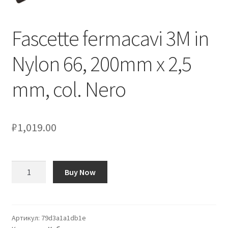
Оформление заказа
Fascette fermacavi 3M in
Подтверждение заказа
Nylon 66, 200mm x 2,5
Скидки
mm, col. Nero
Сотрудничество
₽
1,019.00
Количество
Buy Now
товара
Fascette
fermacavi
3M
Артикул:
79d3a1a1db1e