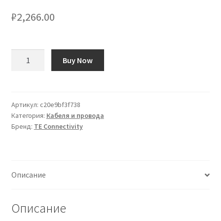
₽
2,266.00
Количество
Buy Now
товара
Guaina
termorestringente
TE
Артикул:
c20e9bf3f738
Категория:
Кабеля и провода
Connectivity
Бренд:
TE Connectivity
Ø
12.7mm,
col.
Grigio,
Описание
restringimento
2:1,
L.
Описание
1.2m