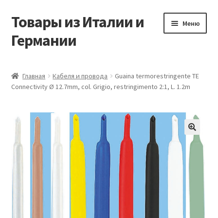
Товары из Италии и
Перейти
Перейти
Меню
к
к
Германии
навигации
содержимому
Главная
Главная
Кабеля и провода
Guaina termorestringente TE
Connectivity Ø 12.7mm, col. Grigio, restringimento 2:1, L. 1.2m
Виды доставки
Заказать товары из Европы
Контакты
🔍
Корзина
Мой аккаунт
Оставить отзыв