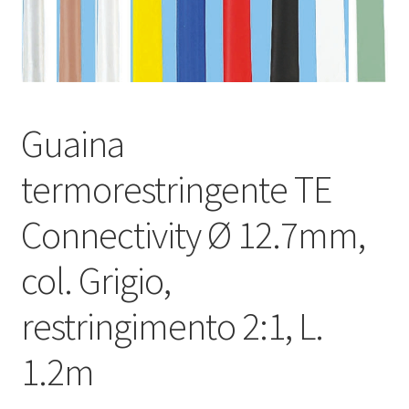
Оформление заказа
Подтверждение заказа
Guaina
Скидки
termorestringente TE
Сотрудничество
Connectivity Ø 12.7mm,
col. Grigio,
restringimento 2:1, L.
1.2m