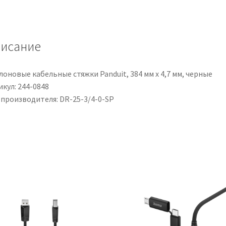
19mm,
col.
Nero,
исание
restringimento
2:1,
L.
оновые кабельные стяжки Panduit, 384 мм x 4,7 мм, черные
30m
кул: 244-0848
 производителя: DR-25-3/4-0-SP