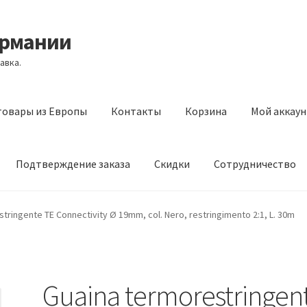
ермании
авка.
товары из Европы
Контакты
Корзина
Мой аккаун
Подтверждение заказа
Скидки
Сотрудничество
з Европы
Контакты
Корзина
Мой аккаунт
Оставить отзыв
tringente TE Connectivity Ø 19mm, col. Nero, restringimento 2:1, L. 30m
а
Скидки
Сотрудничество
Guaina termorestringen