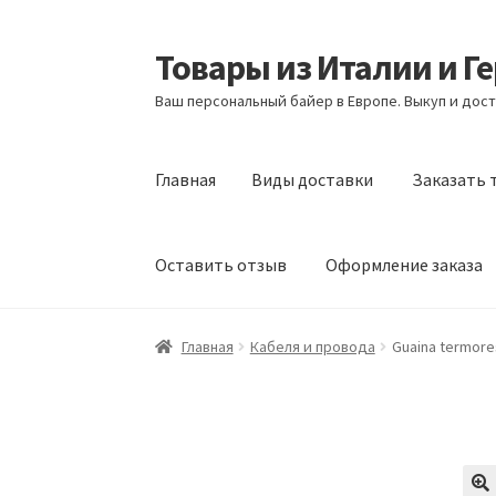
Товары из Италии и Г
Перейти
Перейти
к
к
Ваш персональный байер в Европе. Выкуп и дост
навигации
содержимому
Главная
Виды доставки
Заказать 
Оставить отзыв
Оформление заказа
Главная
Виды доставки
Заказать товары и
Главная
Кабеля и провода
Guaina termores
Оформление заказа
Подтверждение заказ