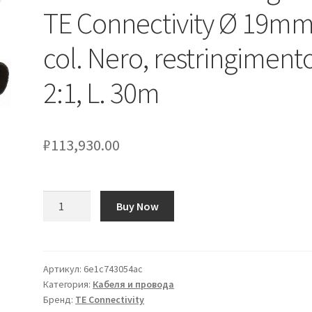
TE Connectivity Ø 19mm
col. Nero, restringiment
2:1, L. 30m
₽
113,930.00
Количество
Buy Now
товара
Guaina
termorestringente
TE
Артикул:
6e1c743054ac
Категория:
Кабеля и провода
Connectivity
Бренд:
TE Connectivity
Ø