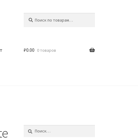
Искать:
Поиск
т
₽
0.00
0 товаров
te
Найти: