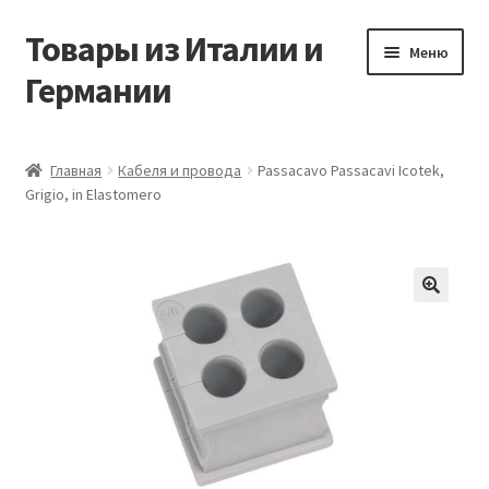
Товары из Италии и
Перейти
Перейти
Меню
к
к
Германии
навигации
содержимому
Главная
Главная
Кабеля и провода
Passacavo Passacavi Icotek,
Grigio, in Elastomero
Виды доставки
Заказать товары из Европы
Контакты
🔍
Корзина
Мой аккаунт
Оставить отзыв