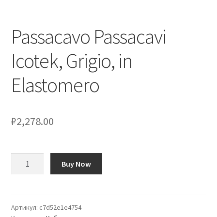
Оформление заказа
Passacavo Passacavi
Подтверждение заказа
Icotek, Grigio, in
Скидки
Elastomero
Сотрудничество
₽
2,278.00
Количество
Buy Now
товара
Passacavo
Passacavi
Icotek,
Артикул:
c7d52e1e4754