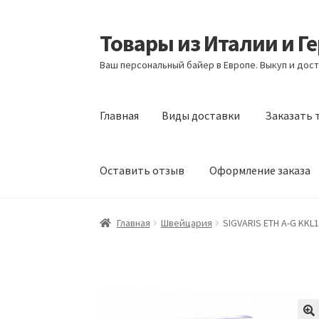
Товары из Италии и Г
Перейти
Перейти
к
к
Ваш персональный байер в Европе. Выкуп и дост
навигации
содержимому
Главная
Виды доставки
Заказать 
Оставить отзыв
Оформление заказа
Главная
Виды доставки
Заказать товары и
Главная
Швейцария
SIGVARIS ETH A-G KKL1 
Оформление заказа
Подтверждение заказ