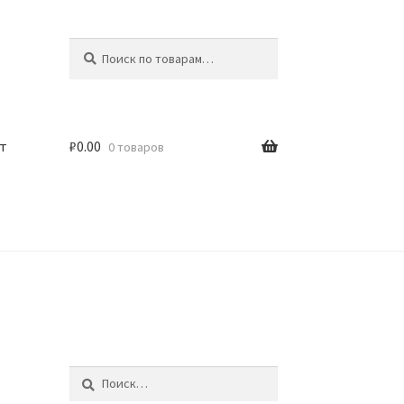
Искать:
Поиск
т
₽
0.00
0 товаров
Найти: