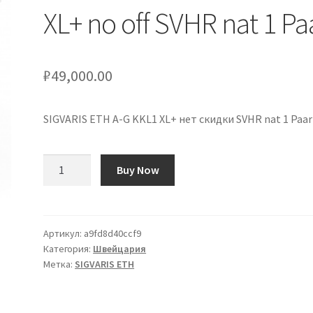
XL+ no off SVHR nat 1 Pa
₽
49,000.00
SIGVARIS ETH A-G KKL1 XL+ нет скидки SVHR nat 1 Paar
Количество
Buy Now
товара
SIGVARIS
ETH
A-
Артикул:
a9fd8d40ccf9
Категория:
Швейцария
G
Метка:
SIGVARIS ETH
KKL1
XL+
no