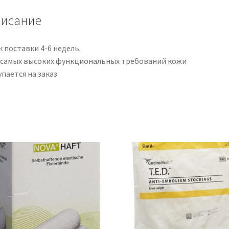
off
исание
SVHR
nat
1
 поставки 4-6 недель.
Paar
 самых высоких функциональных требований кожи
пается на заказ