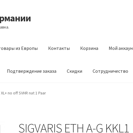
ермании
авка.
товары из Европы
Контакты
Корзина
Мой аккаун
Подтверждение заказа
Скидки
Сотрудничество
з Европы
Контакты
Корзина
Мой аккаунт
Оставить отзыв
XL+ no off SVHR nat 1 Paar
а
Скидки
Сотрудничество
SIGVARIS ETH A-G KKL1