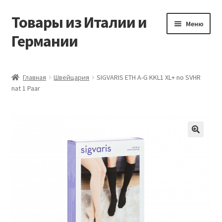
Товары из Италии и
Перейти
Перейти
Меню
к
к
Германии
навигации
содержимому
Главная
Главная
Швейцария
SIGVARIS ETH A-G KKL1 XL+ no SVHR
nat 1 Paar
Виды доставки
Заказать товары из Европы
Контакты
🔍
Корзина
Мой аккаунт
Оставить отзыв