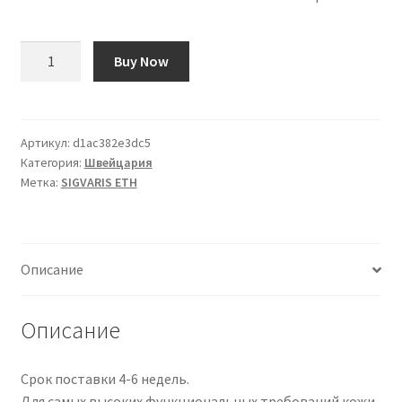
Количество
Buy Now
товара
SIGVARIS
ETH
A-
Артикул:
d1ac382e3dc5
Категория:
Швейцария
G
Метка:
SIGVARIS ETH
KKL1
XL+
no
SVHR
Описание
nat
1
Paar
Описание
Срок поставки 4-6 недель.
Для самых высоких функциональных требований кожи