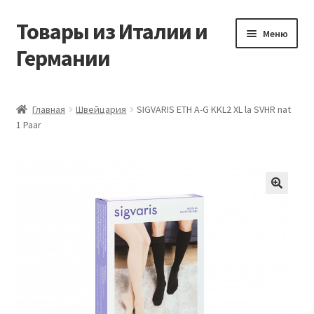
Товары из Италии и
Перейти
Перейти
Меню
к
к
Германии
навигации
содержимому
Главная
Главная
Швейцария
SIGVARIS ETH A-G KKL2 XL la SVHR nat
1 Paar
Виды доставки
Заказать товары из Европы
Контакты
🔍
Корзина
Мой аккаунт
Оставить отзыв