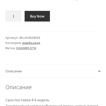
Количество
Buy Now
товара
SIGVARIS
ETH
A-
Артикул:
6bce5d620b89
Категория:
Швейцария
G
Метка:
SIGVARIS ETH
KKL2
XL
la
SVHR
Описание
nat
1
Paar
Описание
Срок поставки 4-6 недель.
Эксклюзивная хлопчатобумажная пряжа, используемая