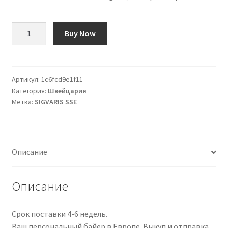
Количество
Buy Now
товара
SIGVARIS
SSE
A-
Артикул:
1c6fcd9e1f11
Категория:
Швейцария
G
Метка:
SIGVARIS SSE
KKL1
S
ku
ges
Описание
QNHR
gr
1
Описание
Paar
Срок поставки 4-6 недель.
Ваш персональный байер в Европе. Выкуп и отправка