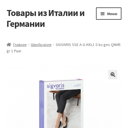
Товары из Италии и
Перейти
Перейти
Меню
к
к
Германии
навигации
содержимому
Главная
Главная
Швейцария
SIGVARIS SSE A-G KKL1 S ku ges QNHR
gr 1 Paar
Виды доставки
Заказать товары из Европы
Контакты
🔍
Корзина
Мой аккаунт
Оставить отзыв