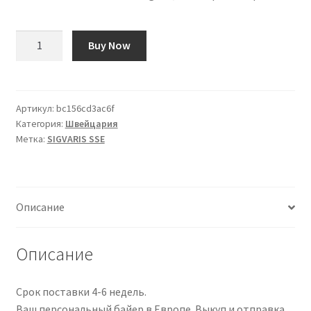
Количество
Buy Now
товара
SIGVARIS
SSE
A-
Артикул:
bc156cd3ac6f
Категория:
Швейцария
G
Метка:
SIGVARIS SSE
KKL1
S
ku
ges
Описание
QNHR
mar
1
Описание
Paar
Срок поставки 4-6 недель.
Ваш персональный байер в Европе. Выкуп и отправка