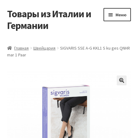
Товары из Италии и
Перейти
Перейти
Меню
к
к
Германии
навигации
содержимому
Главная
Главная
Швейцария
SIGVARIS SSE A-G KKL1 S ku ges QNHR
mar 1 Paar
Виды доставки
Заказать товары из Европы
Контакты
🔍
Корзина
Мой аккаунт
Оставить отзыв