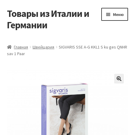
Товары из Италии и
Перейти
Перейти
Меню
к
к
Германии
навигации
содержимому
Главная
Главная
Швейцария
SIGVARIS SSE A-G KKL1 S ku ges QNHR
sav 1 Paar
Виды доставки
Заказать товары из Европы
Контакты
🔍
Корзина
Мой аккаунт
Оставить отзыв