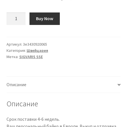
Количество
Buy Now
товара
SIGVARIS
SSE
A-
Артикул:
3e3430920065
Категория:
Швейцария
G
Метка:
SIGVARIS SSE
KKL1
S
ku
ges
Описание
QNHR
sav
1
Описание
Paar
Срок поставки 4-6 недель.
Ваш персональный байер в Европе. Выкуп и отправка