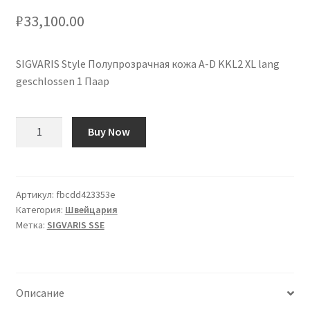
₽
33,100.00
SIGVARIS Style Полупрозрачная кожа A-D KKL2 XL lang
geschlossen 1 Паар
Количество
Buy Now
товара
SIGVARIS
Style
Semitransparent
Артикул:
fbcdd423353e
Категория:
Швейцария
A-
Метка:
SIGVARIS SSE
D
KKL2
XL
lang
Описание
geschlossen