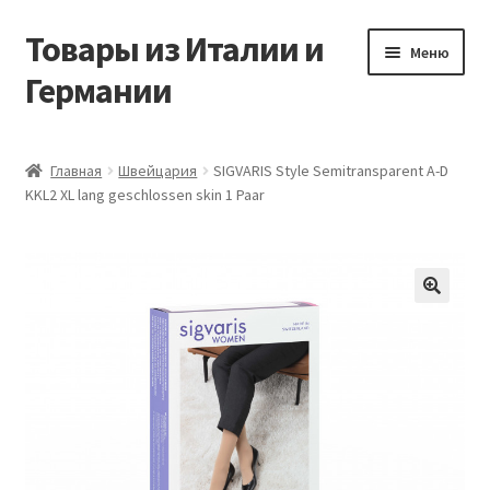
Товары из Италии и
Перейти
Перейти
Меню
к
к
Германии
навигации
содержимому
Главная
Главная
Швейцария
SIGVARIS Style Semitransparent A-D
KKL2 XL lang geschlossen skin 1 Paar
Виды доставки
Заказать товары из Европы
Контакты
🔍
Корзина
Мой аккаунт
Оставить отзыв