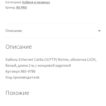
Категория:
Кабеля и провода
PRO
Бренд:
RS PRO
in
Nylon
66,
Grigio,
Описание
filetto
M50,
Ø
Описание
55.5mm,
Ø
Кабель Ethernet Cat6a (U/FTP) Roline, оболочка LSZH,
foro
белый, длина 2 м, с концевой заделкой
49.9mm
Артикул: 865-9786
Код производителя:
Похожие