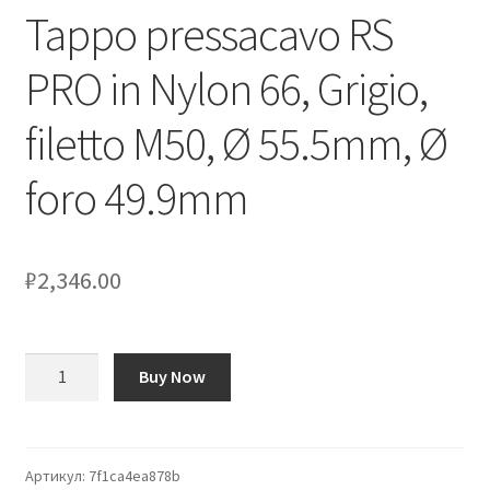
Tappo pressacavo RS
Оформление заказа
PRO in Nylon 66, Grigio,
Подтверждение заказа
filetto M50, Ø 55.5mm, Ø
Скидки
foro 49.9mm
Сотрудничество
₽
2,346.00
Количество
Buy Now
товара
Tappo
pressacavo
RS
Артикул:
7f1ca4ea878b