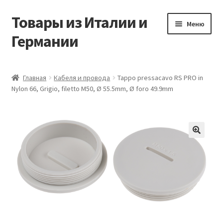
Товары из Италии и
Перейти
Перейти
Меню
к
к
Германии
навигации
содержимому
Главная
Главная
Кабеля и провода
Tappo pressacavo RS PRO in
Nylon 66, Grigio, filetto M50, Ø 55.5mm, Ø foro 49.9mm
Виды доставки
Заказать товары из Европы
Контакты
🔍
Корзина
Мой аккаунт
Оставить отзыв